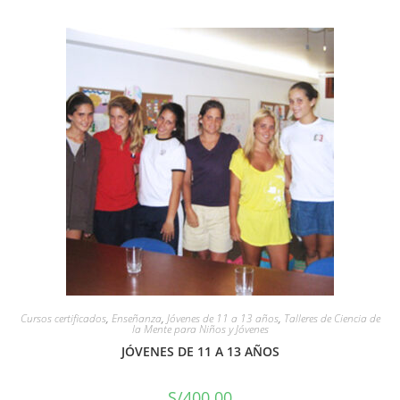
Cursos certificados
,
Enseñanza
,
Jóvenes de 11 a 13 años
,
Talleres de Ciencia de
la Mente para Niños y Jóvenes
JÓVENES DE 11 A 13 AÑOS
S/
400.00