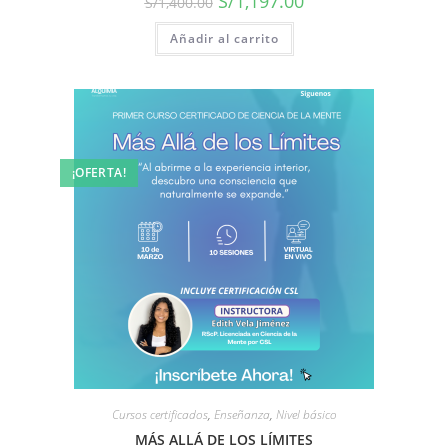
S/
1,197.00
S/
1,400.00
Añadir al carrito
¡OFERTA!
Cursos certificados
,
Enseñanza
,
Nivel básico
MÁS ALLÁ DE LOS LÍMITES