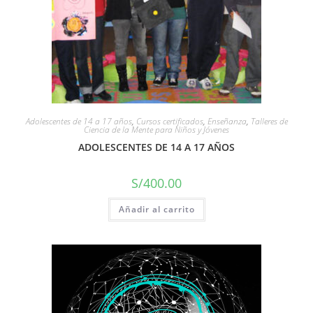
Adolescentes de 14 a 17 años
,
Cursos certificados
,
Enseñanza
,
Talleres de
Ciencia de la Mente para Niños y Jóvenes
ADOLESCENTES DE 14 A 17 AÑOS
S/
400.00
Añadir al carrito