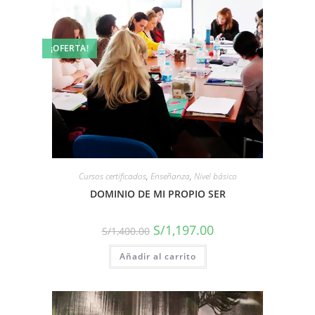
¡OFERTA!
Cursos certificados
,
Enseñanza
,
Nivel básico
DOMINIO DE MI PROPIO SER
S/
1,197.00
S/
1,400.00
Añadir al carrito