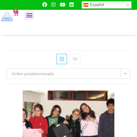
Español
0
Orden predeterminado