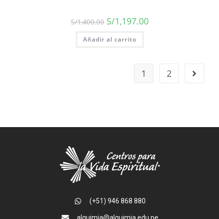
S/
1,197.00
S/
1,400.00
Añadir al carrito
1
2
(+51) 946 868 880
alquimia@alquimia.edu.pe