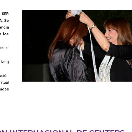
 SER
A. Se
encia
e los
itual
iving
ación
tual
tados