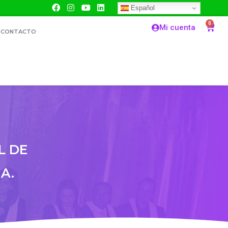
Español
0
Mi cuenta
CONTACTO
L DE
A.