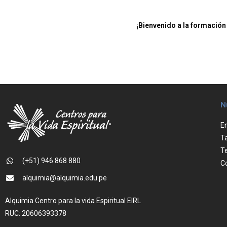
¡Bienvenido a la formación 
N
E
Ta
T
(+51) 946 868 880
C
alquimia@alquimia.edu.pe
Alquimia Centro para la vida Espiritual EIRL
RUC: 20606393378