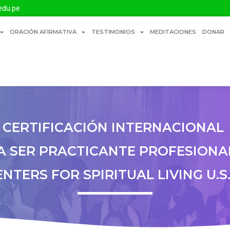
edu.pe
ORACIÓN AFIRMATIVA
TESTIMONIOS
MEDITACIONES
DONAR
CERTIFICACIÓN INTERNACIONAL
A SER PRACTICANTE PROFESIONA
ENTERS FOR SPIRITUAL LIVING U.S.