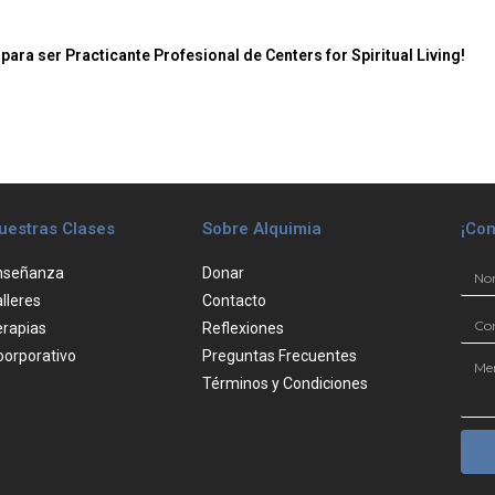
para ser Practicante Profesional de Centers for Spiritual Living!
uestras Clases
Sobre Alquimia
¡Con
nseñanza
Donar
lleres
Contacto
erapias
Reflexiones
oorporativo
Preguntas Frecuentes
Términos y Condiciones