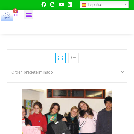
Español
0
Orden predeterminado