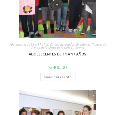
Adolescentes de 14 a 17 años
,
Cursos certificados
,
Enseñanza
,
Talleres de
Ciencia de la Mente para Niños y Jóvenes
ADOLESCENTES DE 14 A 17 AÑOS
S/
400.00
Añadir al carrito