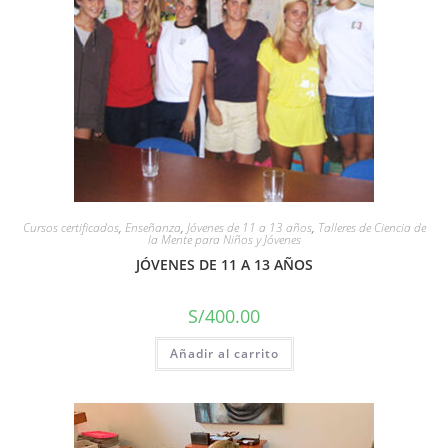
Cursos certificados
,
Enseñanza
,
Jóvenes de 11 a 13 años
,
Talleres de Ciencia de
la Mente para Niños y Jóvenes
JÓVENES DE 11 A 13 AÑOS
S/
400.00
Añadir al carrito