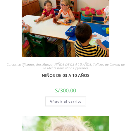
Cursos certificados
,
Enseñanza
,
NIÑOS DE 03 A 10 AÑOS
,
Talleres de Ciencia de
la Mente para Niños y Jóvenes
NIÑOS DE 03 A 10 AÑOS
S/
300.00
Añadir al carrito