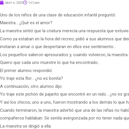
abril 4, 2025
1:41 pm
Uno de los niños de una clase de educación infantil preguntó:
Maestra… ¿Qué es el amor?
La maestra sintió que la criatura merecía una respuesta que estuvies
Como ya estaban en la hora del recreo, pidió a sus alumnos que dier
invitaran a amar o que despertaran en ellos ese sentimiento…
Los pequeños salieron apresurados y, cuando volvieron, la maestra l
Quiero que cada uno muestre lo que ha encontrado…
El primer alumno respondió:
Yo traje esta flor… ¿no es bonita?
A continuación, otro alumno dijo:
Yo traje este pichón de pajarito que encontré en un nido… ¿no es g
Y así los chicos, uno a uno, fueron mostrando a los demás lo que h
Cuando terminaron, la maestra advirtió que una de las niñas no hab
compañeros hablaban. Se sentía avergonzada por no tener nada qu
La maestra se dirigió a ella: