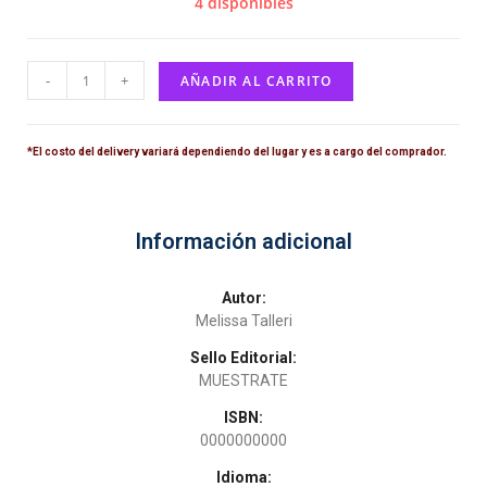
4 disponibles
-
+
AÑADIR AL CARRITO
*El costo del delivery variará dependiendo del lugar y es a cargo del comprador.
Información adicional
Autor:
Melissa Talleri
Sello Editorial:
MUESTRATE
ISBN:
0000000000
Idioma: