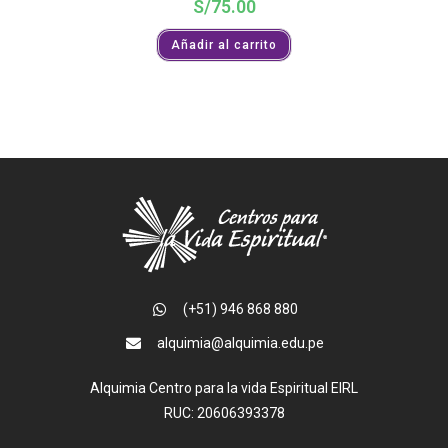
S/
75.00
Añadir al carrito
(+51) 946 868 880
alquimia@alquimia.edu.pe
Alquimia Centro para la vida Espiritual EIRL
RUC: 20606393378