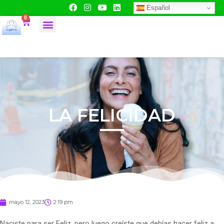
Español
0
LA FELICIDAD
mayo 12, 2023
2:19 pm
Naciste para ser Feliz, pero luego creíste que debías hacer feliz a