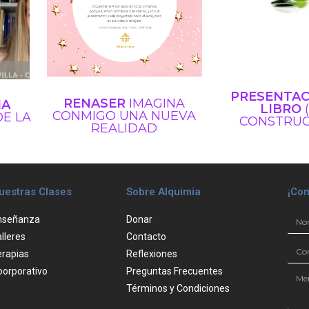
PRESENTAC
RENASER
I
MAGINA
IA
LIBRO
(
CONMIGO UNA
NUEVA
DE LA
CONSTRUC
REALIDAD
uestras Clases
Sobre Alquimia
¡Con
nseñanza
Donar
lleres
Contacto
erapias
Reflexiones
oorporativo
Preguntas Frecuentes
Términos y Condiciones