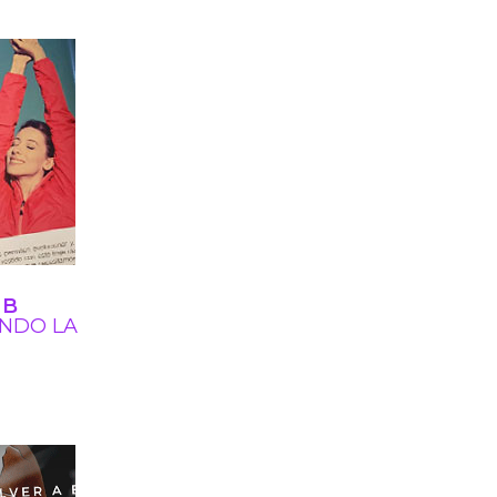
 B
NDO LA