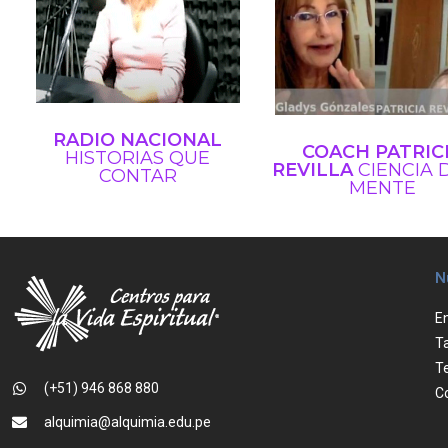
RADIO NACIONAL
COACH PATRIC
HISTORIAS QUE
REVILLA
CIENCIA 
CONTAR
MENTE
N
E
Ta
T
(+51) 946 868 880
C
alquimia@alquimia.edu.pe