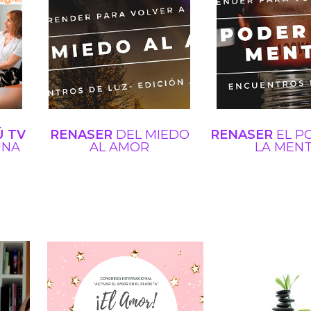
Ú TV
RENASER
DEL MIEDO
RENASER
EL P
INA
AL AMOR
LA MEN