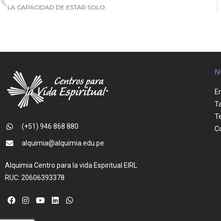
LA CAPACIDAD DE ESTAR SOLO
N
E
Ta
T
(+51) 946 868 880
C
alquimia@alquimia.edu.pe
Alquimia Centro para la vida Espiritual EIRL
RUC: 20606393378