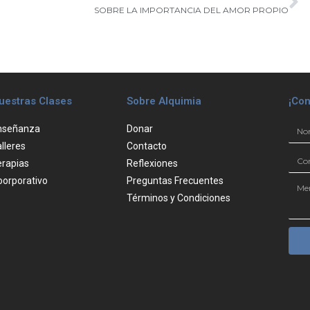
SOBRE LA IMPORTANCIA DEL AMOR PROPIO
uestras Clases
Sobre Alquimia
¡Con
nseñanza
Donar
lleres
Contacto
erapias
Reflexiones
oorporativo
Preguntas Frecuentes
Términos y Condiciones