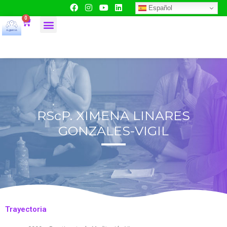
Español
0
RScP. XIMENA LINARES
GONZALES-VIGIL
Trayectoria