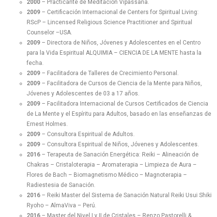
2000
– Practicante de Meditación Vipassana.
2009
– Certificación Internacional de Centers for Spiritual Living:
RScP – Lincensed Religious Science Practitioner and Spiritual
Counselor –USA.
2009
– Directora de Niños, Jóvenes y Adolescentes en el Centro
para la Vida Espiritual
ALQUIMIA – CIENCIA DE LA MENTE
hasta la
fecha.
2009
– Facilitadora de Talleres de Crecimiento Personal.
2009
– Facilitadora de Cursos de Ciencia de la Mente para Niños,
Jóvenes y Adolescentes de 03 a 17 años.
2009
– Facilitadora Internacional de Cursos Certificados de Ciencia
de La Mente y el Espíritu para Adultos, basado en las enseñanzas de
Ernest Holmes.
2009
– Consultora Espiritual de Adultos.
2009
– Consultora Espiritual de Niños, Jóvenes y Adolescentes.
2016
– Terapeuta de Sanación Energética: Reiki – Alineación de
Chakras – Cristaloterapia – Aromaterapia – Limpieza de Aura –
Flores de Bach – Biomagnetismo Médico – Magnoterapia –
Radiestesia de Sanación.
2016
– Reiki Master del Sistema de Sanación Natural Reiki Usui Shiki
Ryoho – AlmaViva – Perú.
2016
– Master del Nivel I y II de Cristales – Renzo Pastorelli &