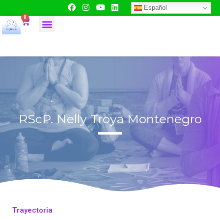
Español
0
RScP. Nelly Troya Montenegro
Trayectoria