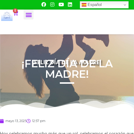
Español
0
¡FELIZ DÍA DE LA
MADRE!
mayo 13, 2025
12:57 pm
Hoy celebramos mucho más que un rol, celebramos el corazón que