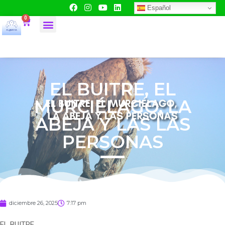
Español
0
EL BUITRE, EL
MURCIÉLAGO, LA
ABEJA Y LAS LAS
PERSONAS
diciembre 26, 2025
7:17 pm
EL BUITRE