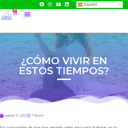
Español
0
¿CÓMO VIVIR EN
ESTOS TIEMPOS?
agosto 12, 2022
7:59 pm
Se consciente de que has elegido venir aquí para trabajar en tu