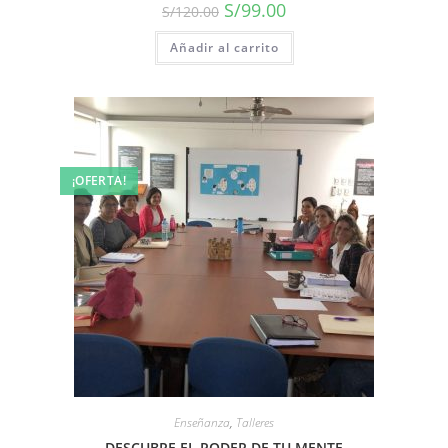
S/
99.00
S/
120.00
Añadir al carrito
¡OFERTA!
Enseñanza
,
Talleres
DESCUBRE EL PODER DE TU MENTE