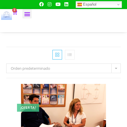
Español
0
Orden predeterminado
¡OFERTA!