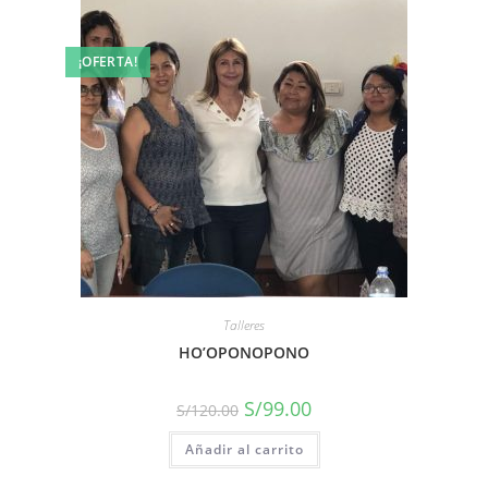
¡OFERTA!
Talleres
HO’OPONOPONO
S/
99.00
S/
120.00
Añadir al carrito