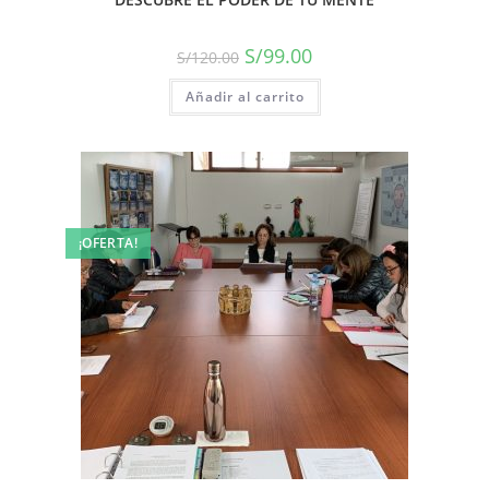
S/
99.00
S/
120.00
Añadir al carrito
¡OFERTA!